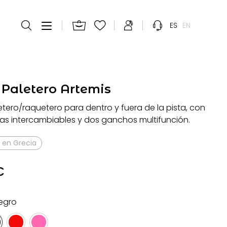
ES
EN
 Paletero Artemis
etero/raquetero para dentro y fuera de la pista, con
as intercambiables y dos ganchos multifunción.
 en Grecia
€
egro