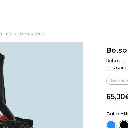
os
- Bolso Paletero Artemis
Bolso
Bolso pal
dos corre
Diseñado
65,00
Color -
N