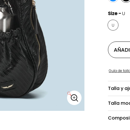
Size -
U
U
AÑADI
Guía de tall
Talla y a
🔍
Talla mo
Composic