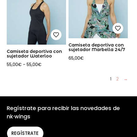
Camiseta deportiva con
sujetador Marbella 24/7
Camiseta deportiva con
sujetador Waterloo
65,00
€
Rango
55,00
€
-
55,00
€
de
precios:
1
2
→
desde
55,00€
hasta
Regístrate para recibir las novedades de
55,00€
nk·wings
REGÍSTRATE