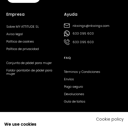
Empresa
Ayuda
nkwings@nkwings.com
Sobre MY·ATTITUDE SL
633 095 603
Aviso legal
Política de cookies
633 095 603
Política de privacidad
FAQ
Conjunto de pádel para mujer
Falda-pantalón de pádel para
Términos y Condiciones
mujer
Envíos
Pago seguro
Devoluciones
Guía de tallas
Síguenos
Cookie policy
We use cookies
@nk_wings
@nkwings
nk·wings