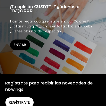
¡Tu opinión CUENTA! Ayúdanos a
MEJORAR
Haznos llegar cualquier sugerencia. ¿Colores?
¿Tallas? ¿Largo? ¿Echas en falta algo en el web?
¿Tienes alguna idea especial?…
ENVIAR
Regístrate para recibir las novedades de
nk·wings
REGÍSTRATE