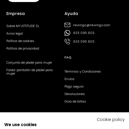
Empresa
Ayuda
nkwings@nkwings.com
Sobre MY·ATTITUDE SL
633 095 603
Aviso legal
Política de cookies
633 095 603
Política de privacidad
FAQ
Conjunto de pádel para mujer
Falda-pantalón de pádel para
Términos y Condiciones
mujer
Envíos
Pago seguro
Devoluciones
Guía de tallas
Síguenos
Cookie policy
We use cookies
@nk_wings
@nkwings
nk·wings