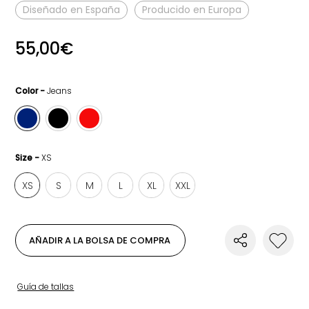
Diseñado en España
Producido en Europa
55,00
€
Color -
Jeans
Size -
XS
XS
S
M
L
XL
XXL
AÑADIR A LA BOLSA DE COMPRA
Guía de tallas