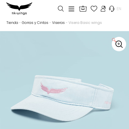
EN
Tienda
-
Gorras y Cintas
-
Viseras
- Visera Basic wings
🔍