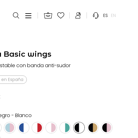
ES
EN
a Basic wings
ustable con banda anti-sudor
 en España
€
egro - Blanco