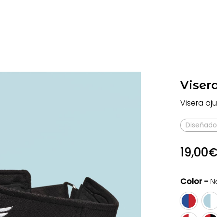
Viser
Visera aj
Diseñado
19,00
Color -
N