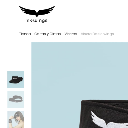
Tienda
-
Gorras y Cintas
-
Viseras
- Visera Basic wings