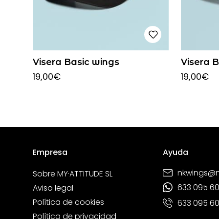
Visera Basic wings
Visera 
19,00
€
19,00
€
Empresa
Ayuda
nkwings@
Sobre MY·ATTITUDE SL
633 095 6
Aviso legal
Política de cookies
633 095 6
Política de privacidad