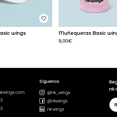
Basic wings
Muñequeras Basic win
9,00
€
Síguenos
Reg
nk·
nkwings.com
@nk_wings
03
@nkwings
03
nk·wings