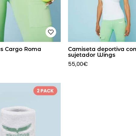
gs Cargo Roma
Camiseta deportiva co
sujetador Wings
55,00
€