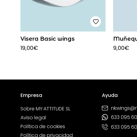
Visera Basic wings
Muñeque
19,00
€
9,00
€
Empresa
Ayuda
nkwings@
Sobre MY·ATTITUDE SL
633 095 6
Aviso legal
Política de cookies
633 095 6
Política de privacidad