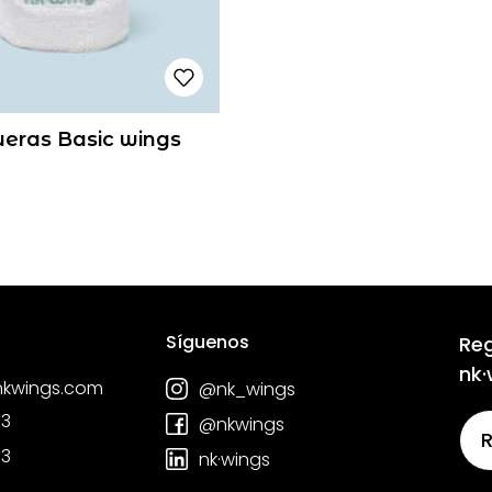
ras Basic wings
Síguenos
Reg
nk·
nkwings.com
@nk_wings
03
@nkwings
03
nk·wings