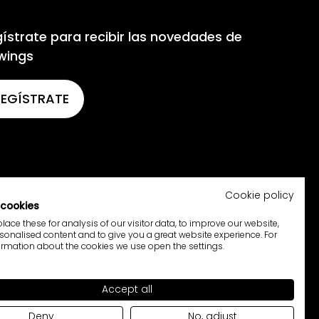
ístrate para recibir las novedades de
wings
REGÍSTRATE
Cookie policy
cookies
ace these for analysis of our visitor data, to improve our website,
onalised content and to give you a great website experience. For
rmation about the cookies we use open the settings.
Accept all
Deny
No, adjust