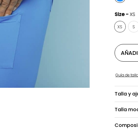
Size -
XS
XS
S
AÑADI
Guía de tall
Talla y a
Talla mo
Composic