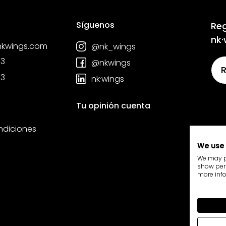
Síguenos
Reg
nk·
nkwings.com
@nk_wings
03
@nkwings
03
nk·wings
Tu opinión cuenta
ndiciones
We use 
We may pl
show pers
more info