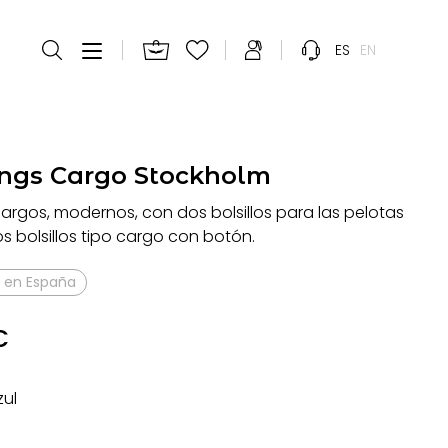
ES
EN
ngs Cargo Stockholm
largos, modernos, con dos bolsillos para las pelotas
os bolsillos tipo cargo con botón.
 en España
€
zul