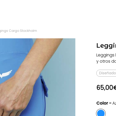
gings Cargo Stockholm
Leggi
Leggings 
y otros d
Diseñado
65,00
Color -
A