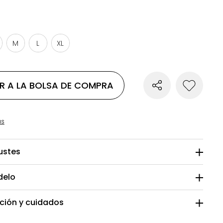
M
L
XL
R A LA BOLSA DE COMPRA
as
justes
delo
ión y cuidados