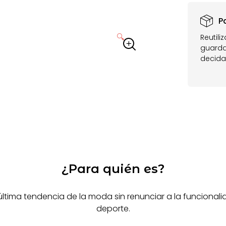
P
🔍
Reutili
guarda
decida
¿Para quién es?
última tendencia de la moda sin renunciar a la funciona
deporte.