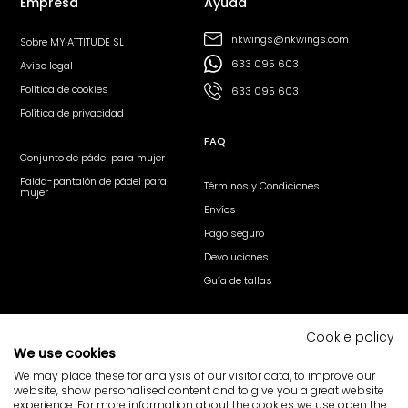
Empresa
Ayuda
nkwings@nkwings.com
Sobre MY·ATTITUDE SL
633 095 603
Aviso legal
Política de cookies
633 095 603
Política de privacidad
FAQ
Conjunto de pádel para mujer
Falda-pantalón de pádel para
Términos y Condiciones
mujer
Envíos
Pago seguro
Devoluciones
Guía de tallas
Síguenos
Cookie policy
We use cookies
@nk_wings
@nkwings
nk·wings
We may place these for analysis of our visitor data, to improve our
website, show personalised content and to give you a great website
Tu opinión cuenta
experience. For more information about the cookies we use open the